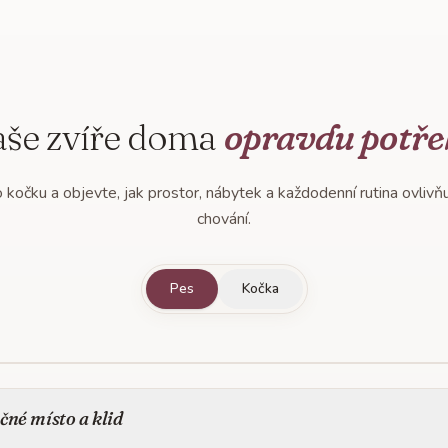
aše zvíře doma
opravdu potře
kočku a objevte, jak prostor, nábytek a každodenní rutina ovlivňují 
chování.
Pes
Kočka
čné místo a klid