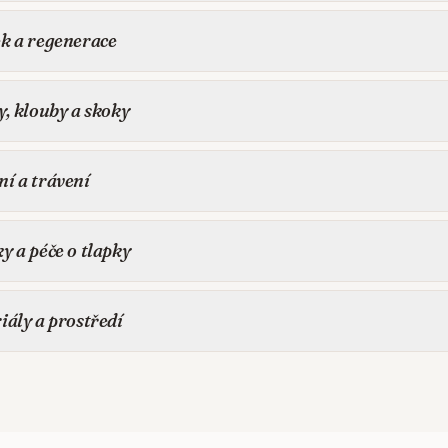
k a regenerace
y, klouby a skoky
í a trávení
y a péče o tlapky
iály a prostředí