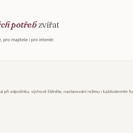
ch potřeb
zvířat
ro majitele i pro interiér.
á při odpočinku, výchově štěněte, nastavování režimu i každodenním f