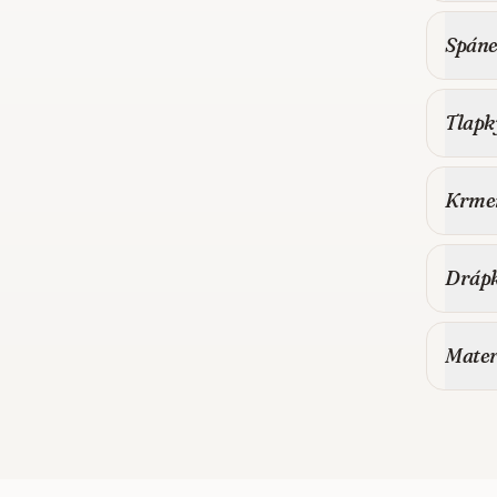
Spáne
Tlapk
Krmen
Drápk
Mater