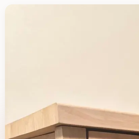
Kontakt
Pohovka pro psy
Interiérové klece
Příslušenství
Od našich zákazníků