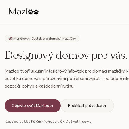
Úvod
Interiérový nábytek pro domácí mazlíčky
Designový domov pro vás.
O nás
Interiérové klece
Mazloo tvoří luxusní interiérový nábytek pro domácí mazlíčky, 
estetiku domova s přirozenými potřebami zvířat - od odpočink
Přehled klecí
Příslušenství
bezpečí, pohyb a každodenní rutinu.
Klec S
Přehled příslušenství
Galerie
Klec M
Objevte svět Mazloo
Proklikat průvodce
Stojan na misky
Přehled galerie
Rady a tipy
Klec L
Úložný box s miskami
Klece od 19 990 Kč
·
Ruční výroba v ČR
·
Doživotní servis
Galerie materiálů
Klec na míru